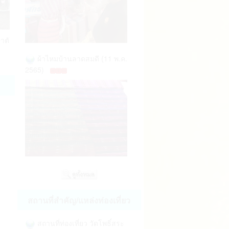
ัดทำหมันสุนัขและแมว 2... (18 พ.ค. 2569)
บุญเดือนหก 2569 
ผ้าไหมบ้านลาดสมดี (11 พ.ค.
2565)
อ
ูก
สถานที่สำคัญ/แหล่งท่องเที่ยว
สถานที่ท่องเที่ยว วัดโพธิ์สระ