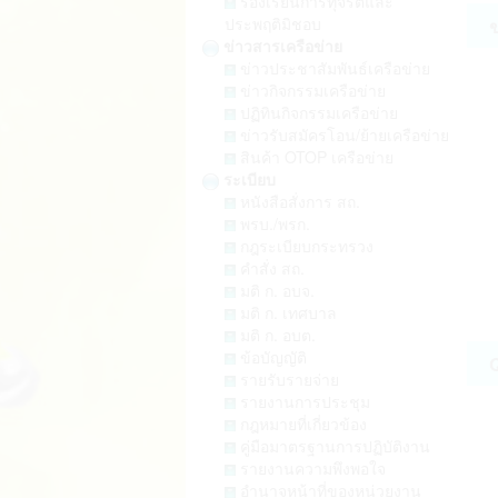
ร้องเรียนการทุจริตและ
ประพฤติมิชอบ
ข
ข่าวสารเครือข่าย
อ
ข่าวประชาสัมพันธ์เครือข่าย
ข่าวกิจกรรมเครือข่าย
ถน
ปฏิทินกิจกรรมเครือข่าย
ข่าวรับสมัครโอน/ย้ายเครือข่าย
สินค้า OTOP เครือข่าย
ไช
ระเบียบ
หนังสือสั่งการ สถ.
ถน
พรบ./พรก.
กฎระเบียบกระทรวง
คำสั่ง สถ.
เด
มติ ก. อบจ.
มติ ก. เทศบาล
ต
มติ ก. อบต.
ข้อบัญญัติ
กร
รายรับรายจ่าย
ต
รายงานการประชุม
กฎหมายที่เกี่ยวข้อง
ต.
คู่มือมาตรฐานการปฏิบัติงาน
บร
รายงานความพึงพอใจ
ต.
อำนาจหน้าที่ของหน่วยงาน