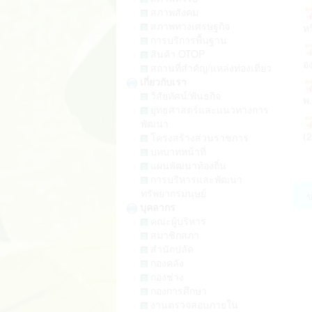
สภาพสังคม
หร
สภาพทางเศรษฐกิจ
การบริการพื้นฐาน
อง
สินค้า OTOP
สถานที่สำคัญ/แหล่งท่องเที่ยว
เกี่ยวกับเรา
พ.
วิสัยทัศน์/พันธกิจ
ยุทธศาสตร์และแนวทางการ
(2
พัฒนา
โครงสร้างส่วนราชการ
บทบาทหน้าที่
ปร
แผนพัฒนาท้องถิ่น
การบริหารและพัฒนา
ทรัพยากรมนุษย์
เม
ข
บุคลากร
คณะผู้บริหาร
ใน
สมาชิกสภา
สำนักปลัด
กองคลัง
25
กองช่าง
กองการศึกษา
25
งานตรวจสอบภายใน